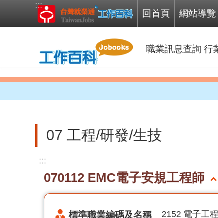
:::
跳到主要內容區塊
回首頁
網站導覽
職業訊息查詢
行
07 工程/研發/生技
:::
070112 EMC電子安規工程師
標準職業編碼及名稱
2152 電子工