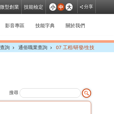
微型創業
技能檢定
小
中
大
分享
影音專區
技能字典
關於我們
查詢
通俗職業查詢
07 工程/研發/生技
搜尋