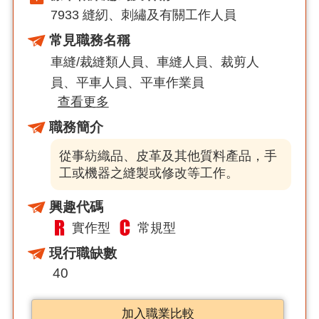
7933 縫紉、刺繡及有關工作人員
常見職務名稱
車縫/裁縫類人員
車縫人員
裁剪人
員
平車人員
平車作業員
查看更多
職務簡介
從事紡織品、皮革及其他質料產品，手
工或機器之縫製或修改等工作。
興趣代碼
實作型
常規型
現行職缺數
40
加入職業比較