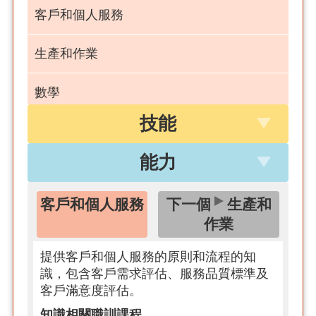
客戶和個人服務
生產和作業
數學
技能
教育和訓練
能力
本國語言
客戶和個人服務
下一個
生產和
公共安全和資訊安全
作業
提供客戶和個人服務的原則和流程的知
識，包含客戶需求評估、服務品質標準及
客戶滿意度評估。
知識相關職訓課程