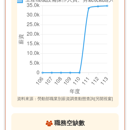
資料來源：勞動部職業別薪資調查動態查詢[另開視窗]
職務空缺數