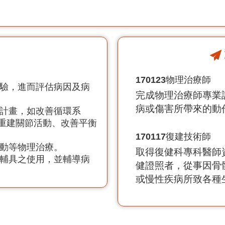
170123
物理治療師
檢驗，進而評估病因及病
完成物理治療師專業
病或傷害所帶來的動
療計畫，如改善循環系
重建關節活動、改善平衡
170117
復建技術師
運動等物理治療。
取得復健科專科醫師
他輔具之使用，並輔導病
健證照者，從事因骨
或慢性疾病所致各種