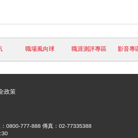
訊
職場風向球
職涯測評專區
影音專
全政策
777-888 傳真：02-77335388
30