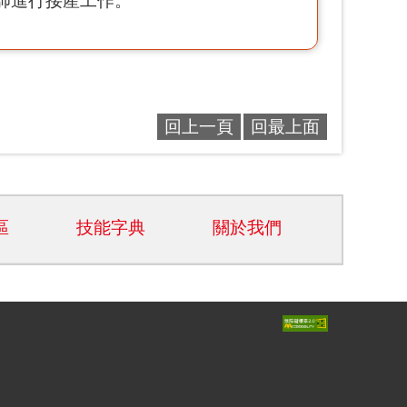
師進行接產工作。
回上一頁
回最上面
區
技能字典
關於我們