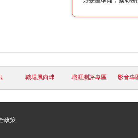
好接產準備，協助醫
訊
職場風向球
職涯測評專區
影音專
全政策