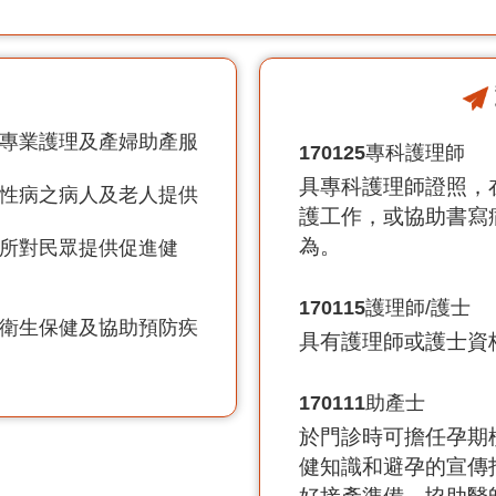
患專業護理及產婦助產服
170125
專科護理師
具專科護理師證照，
慢性病之病人及老人提供
護工作，或協助書寫
為。
場所對民眾提供促進健
170115
護理師/護士
動衛生保健及協助預防疾
具有護理師或護士資
170111
助產士
於門診時可擔任孕期
健知識和避孕的宣傳