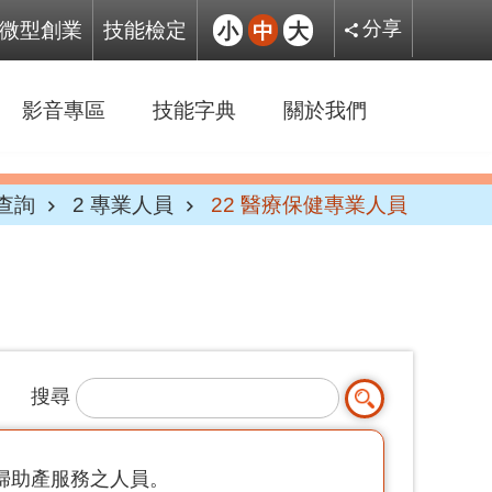
微型創業
技能檢定
小
中
大
分享
影音專區
技能字典
關於我們
查詢
2 專業人員
22 醫療保健專業人員
搜尋
婦助產服務之人員。