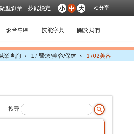
微型創業
技能檢定
小
中
大
分享
影音專區
技能字典
關於我們
職業查詢
17 醫療/美容/保建
1702美容
搜尋