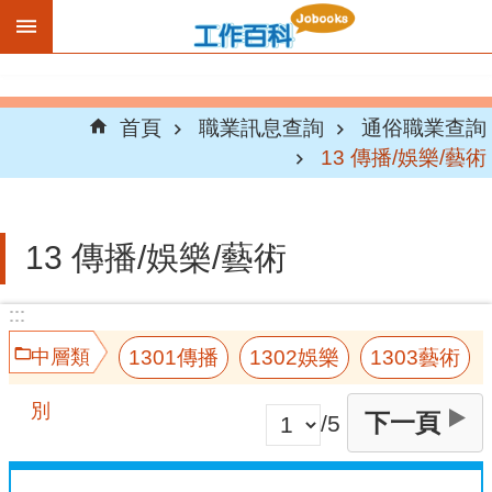
跳到主要內容區塊
首頁
職業訊息查詢
通俗職業查詢
13 傳播/娛樂/藝術
13 傳播/娛樂/藝術
:::
:::
1301傳播
1302娛樂
1303藝術
中層類
別
下一頁
/5