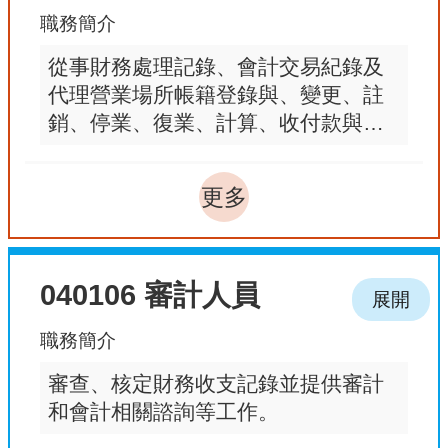
職務簡介
從事財務處理記錄、會計交易紀錄及
代理營業場所帳籍登錄與、變更、註
銷、停業、復業、計算、收付款與開
立扣繳或免扣繳憑單等工作，以及從
事現金出納、登記現金交易、各項稅
更多
捐稽徵案件之申報及申請、稅務諮
詢、商業會計事務，及其他經主管機
關核可辦理與記帳及報稅事務有關之
040106 審計人員
事項。
展開
職務簡介
審查、核定財務收支記錄並提供審計
和會計相關諮詢等工作。