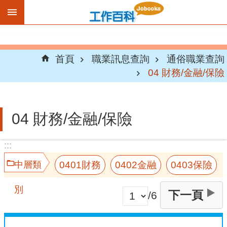
跳到主要內容區塊
首頁
職業訊息查詢
通俗職業查詢
04 財務/金融/保險
04 財務/金融/保險
:::
:::
0401財務
0402金融
0403保險
中層類
別
下一頁
/6