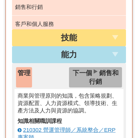
銷售和行銷
客戶和個人服務
技能
化學
能力
教育和訓練
管理
下一個
銷售和
本國語言
行銷
商業與管理原則的知識，包含策略規劃、
資源配置、人力資源模式、領導技術、生
產方法及人力與資源的協調。
知識相關職訓課程
210302 營運管理師／系統整合／ERP
專案師