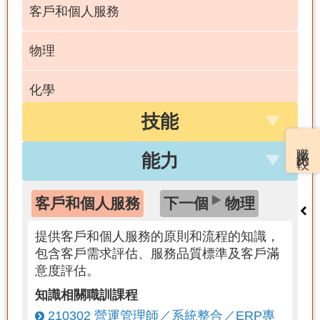
客戶和個人服務
物理
化學
技能
生命科學
職業比較
能力
醫藥和牙科
客戶和個人服務
下一個
物理
本國語言
提供客戶和個人服務的原則和流程的知識，
包含客戶需求評估、服務品質標準及客戶滿
意度評估。
知識相關職訓課程
210302 營運管理師／系統整合／ERP專