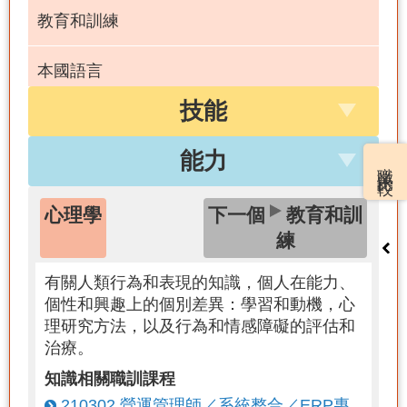
教育和訓練
本國語言
技能
藝術
能力
職業比較
歷史與考古
心理學
下一個
教育和訓
傳播和媒體
練
有關人類行為和表現的知識，個人在能力、
個性和興趣上的個別差異：學習和動機，心
理研究方法，以及行為和情感障礙的評估和
治療。
知識相關職訓課程
210302 營運管理師／系統整合／ERP專