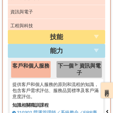
資訊與電子
工程與科技
技能
設計
能力
教育和訓練
客戶和個人服務
下一個
資訊與電
本國語言
子
提供客戶和個人服務的原則和流程的知識，
職業比較
包含客戶需求評估、服務品質標準及客戶滿
意度評估。
知識相關職訓課程
210302 營運管理師／系統整合／ERP專