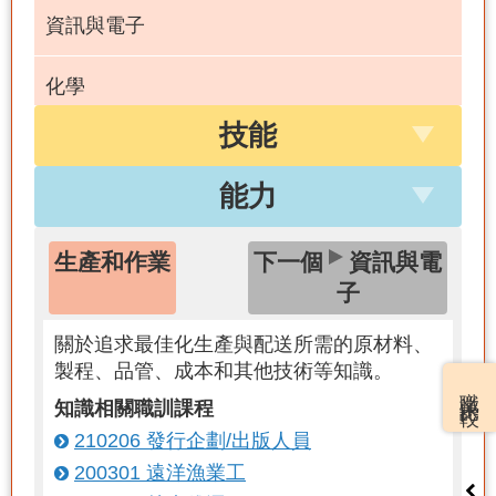
資訊與電子
化學
技能
教育和訓練
能力
本國語言
生產和作業
下一個
資訊與電
公共安全和資訊安全
子
關於追求最佳化生產與配送所需的原材料、
製程、品管、成本和其他技術等知識。
職業比較
知識相關職訓課程
210206 發行企劃/出版人員
200301 遠洋漁業工