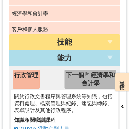
經濟學和會計學
客戶和個人服務
技能
數學
能力
本國語言
行政管理
下一個
經濟學和
法律和政府
職業比較
會計學
關於行政文書程序與管理系統等知識，包括
資料處理、檔案管理與紀錄、速記與轉錄、
表單設計及其他行政程序。
知識相關職訓課程
210203 活動企劃人員