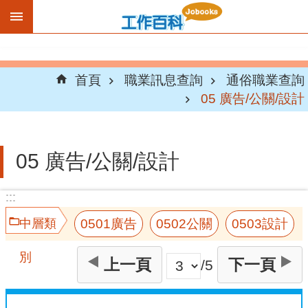
跳到主要內容區塊
首頁
職業訊息查詢
通俗職業查詢
05 廣告/公關/設計
05 廣告/公關/設計
:::
:::
0501廣告
0502公關
0503設計
中層類
別
上一頁
下一頁
/5