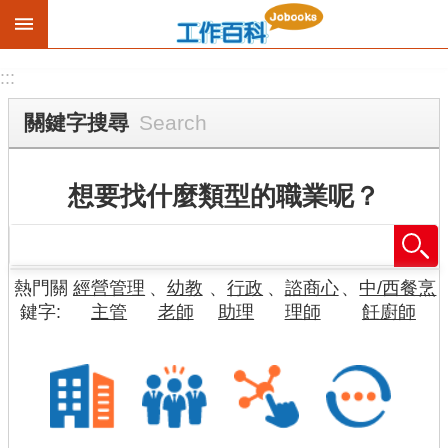
跳到主要內容區塊
職
:::
業
關鍵字搜尋
訊
息
查
想要找什麼類型的職業呢？
詢
行
業
熱門關
經營管理
幼教
行政
諮商心
中/西餐烹
訊
鍵字:
主管
老師
助理
理師
飪廚師
息
查
詢
產