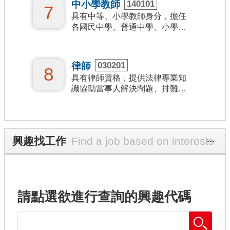
中小學教師
140101
7
網
具有中等、小學教師身分，擔任
站
各國民中學、普通中學、小學學
校教師人員。
導
覽
律師
030201
8
具有律師資格，提供法律專業知
找
識協助當事人解決問題、排難解
工
紛，進行訴訟及擔任法庭辯護、
作
進行談判等。
找
興趣找工作
更多
人
才
找
請點選欲進行查詢的興趣代碼
課
程