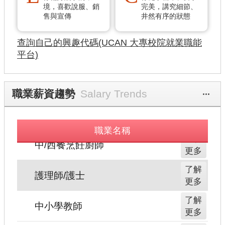
境，喜歡說服、銷
完美，講究細節、
服
了解
售與宣傳
井然有序的狀態
務
更多
據
查詢自己的興趣代碼(UCAN 大專校院就業職能
了解
點
平台)
更多
了解
隱
更多
職業薪資趨勢
私
更多
權
了解
更多
及
職業名稱
資
了解
訊
更多
安
了解
全
更多
政
了解
策
更多