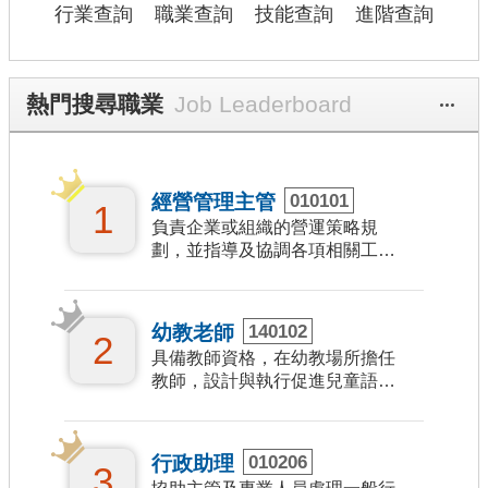
業
行業查詢
職業查詢
技能查詢
進階查詢
快
訊
熱門搜尋職業
更多
職
場
風
經營管理主管
010101
向
1
負責企業或組織的營運策略規
球
劃，並指導及協調各項相關工作
事宜。
職
涯
幼教老師
140102
測
2
具備教師資格，在幼教場所擔任
評
教師，設計與執行促進兒童語
專
言、身心、體格發展的各種教學
區
活動。
行政助理
010206
3
影