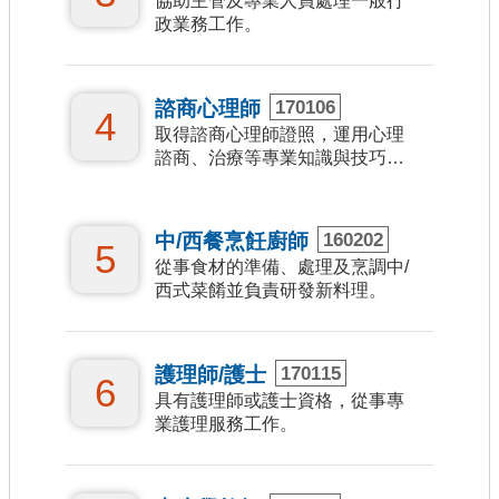
協助主管及專業人員處理一般行
音
政業務工作。
專
區
諮商心理師
170106
4
技
取得諮商心理師證照，運用心理
能
諮商、治療等專業知識與技巧，
對病患進行心理衡鑑、心理治療
字
等工作。
典
中/西餐烹飪廚師
160202
5
關
從事食材的準備、處理及烹調中/
西式菜餚並負責研發新料理。
於
我
們
護理師/護士
170115
6
具有護理師或護士資格，從事專
回
業護理服務工作。
首
頁