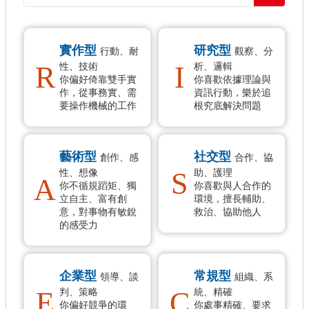
微
型
實作型
研究型
行動、耐
觀察、分
創
R
I
性、技術
析、邏輯
業
你偏好倚靠雙手實
你喜歡依據理論與
作，從事務實、需
資訊行動，樂於追
要操作機械的工作
根究底解決問題
技
能
檢
藝術型
社交型
創作、感
合作、協
定
S
性、想像
助、護理
A
你不循規蹈矩、獨
你喜歡與人合作的
聯
立自主、富有創
環境，擅長輔助、
意，對事物有敏銳
救治、協助他人
絡
的感受力
客
服
中
企業型
常規型
領導、談
組織、系
心
E
C
判、策略
統、精確
你偏好競爭的環
你處事精確、要求