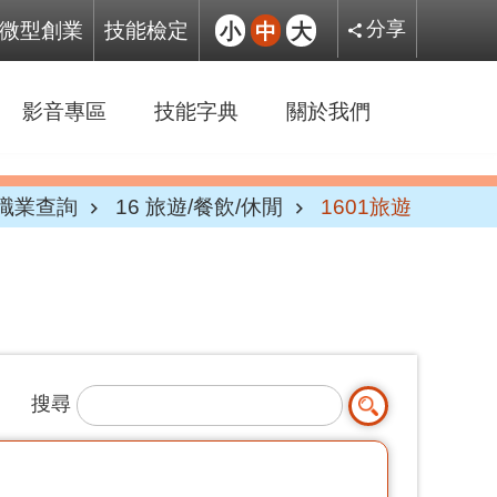
微型創業
技能檢定
小
中
大
分享
影音專區
技能字典
關於我們
職業查詢
16 旅遊/餐飲/休閒
1601旅遊
搜尋