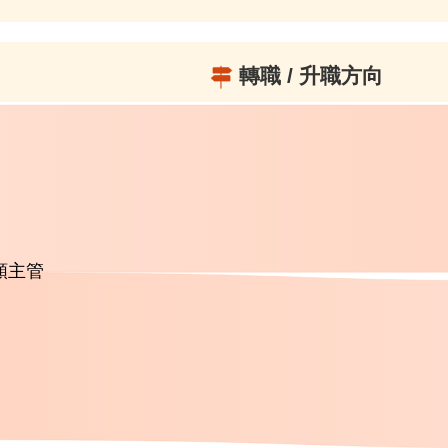
轉職 / 升職方向