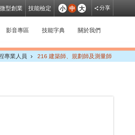
微型創業
技能檢定
小
中
大
分享
影音專區
技能字典
關於我們
工程專業人員
216 建築師、規劃師及測量師